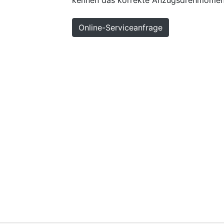
kennen das korrekte Anzugsdrehmoment
Online-Serviceanfrage
Hoch
Kontakt
Impressum
Sitemap
Datenschu