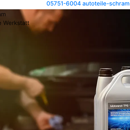
05751-6004
autoteile-schram
mm
e Werkstatt